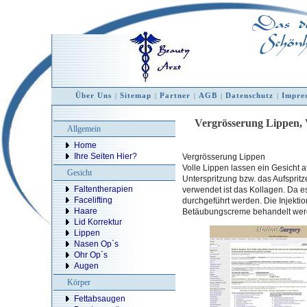
Das deu
Schönh
Über Uns
Sitemap
Partner
AGB
Datenschutz
Impre
|
|
|
|
|
Vergrösserung Lippen, 
Allgemein
Home
Ihre Seiten Hier?
Vergrösserung Lippen
Volle Lippen lassen ein Gesicht a
Gesicht
Unterspritzung bzw. das Aufsprit
Faltentherapien
verwendet ist das Kollagen. Da es
Facelifting
durchgeführt werden. Die Injektio
Haare
Betäubungscreme behandelt wer
Lid Korrektur
Lippen
Nasen Op`s
Ohr Op`s
Augen
Körper
Fettabsaugen