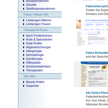
Brustoperationen
Zellulite
Faltenuntersprit
Straffungsoperationen
Finden Sie Exper
Schweiz und Öst
Frauen / Männer OPs
Leistungen Männer
Leistungen Frauen
Chirurgien & Praxen
Nach Postleitzahlen
Ärzte & Spezialisten
Ärzte Profile
Allgemeinchirurgie
Allergologie
Falten Behandlun
Dermatologie
und der Gesichtsst
Gynäkologie
Orthopädie
Schönheitskliniken
Therapeuten
Infos über
Beauty Hotels
Supporter
Info Seiten Plas
Faltenbehandlun
incl. Arzt, Klini
Adressen für ein